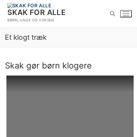
Spring
til
SKAK FOR ALLE
indhold
BØRN, UNGE OG VOKSNE
Et klogt træk
Søg efter:
Skak gør børn klogere